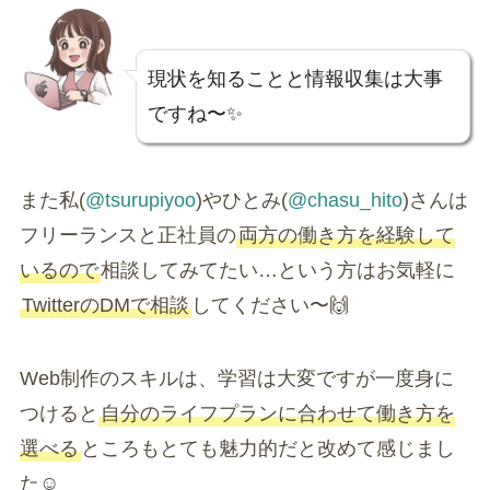
現状を知ることと情報収集は大事
ですね〜✨
また私(
@tsurupiyoo
)やひとみ(
@chasu_hito
)さんは
フリーランスと正社員の
両方の働き方を経験して
いるので
相談してみてたい…という方はお気軽に
TwitterのDMで相談
してください〜🙌
Web制作のスキルは、学習は大変ですが一度身に
つけると
自分のライフプランに合わせて働き方を
選べる
ところもとても魅力的だと改めて感じまし
た☺️