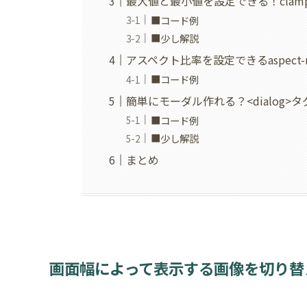
最大値と最小値を設定できる！clam
■コード例
■少し解説
アスペクト比率を設定できるaspect-ra
■コード例
簡単にモーダル作れる？<dialog>
■コード例
■少し解説
まとめ
画面幅によって表示する画像を切り替える