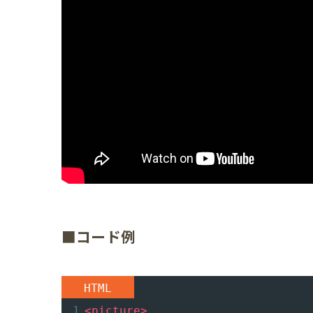
■コード例
HTML
1
<
picture
>