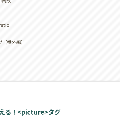
p関数
tio
タグ（番外編）
！<picture>タグ