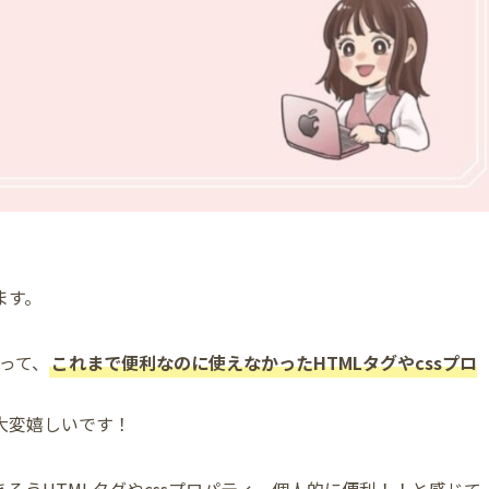
ます。
伴って、
これまで便利なのに使えなかったHTMLタグやcssプロ
大変嬉しいです！
ろうHTMLタグやcssプロパティ、個人的に便利！！と感じて